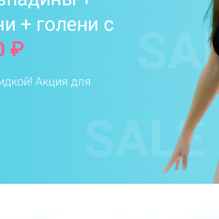
и + голени с
SA
0 ₽
идкой! Акция для
SALE