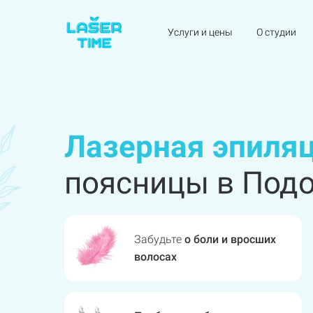
Услуги и цены
О студии
Лазерная эпиля
поясницы в Под
Забудьте
о боли и вросших
волосах