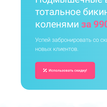
тотальное бикин
коленями
за 99
Успей забронировать со ск
новых клиентов.
Использовать скидку!