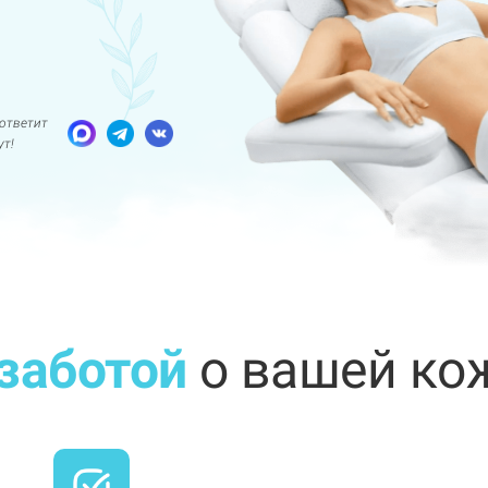
ответит
ут!
заботой
о вашей ко