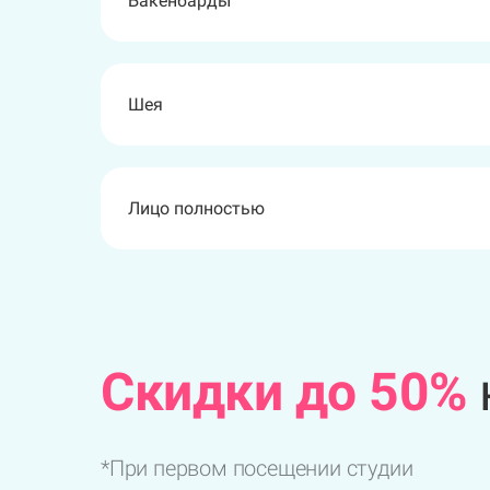
Бакенбарды
Ягодицы
Руки ниже локтя
Пальцы ног
Шея
Линии живота
Пальцы рук
Лицо полностью
Спина полностью
Cкидки до 50%
*При первом посещении студии