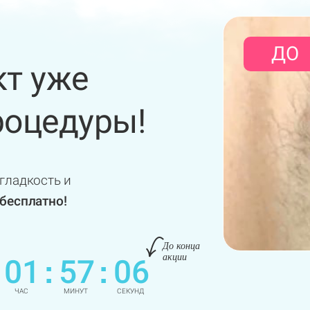
ДО
т уже
оцедуры!
гладкость и
бесплатно!
До конца
акции
01
57
04
:
:
ЧАС
МИНУТ
СЕКУНДЫ