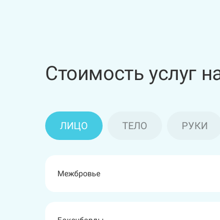
Стоимость услуг н
ЛИЦО
ТЕЛО
РУКИ
Межбровье
Бикини классика
Подмышечные впадины
Голени + колени